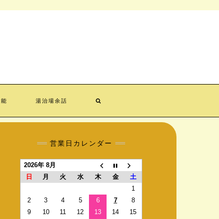
効能
湯治場余話
営業日カレンダー
2026年 8月
日
月
火
水
木
金
土
1
2
3
4
5
6
7
8
9
10
11
12
13
14
15