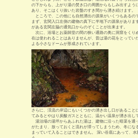
の下からも、上がり湯の焚き口の周囲からもしみ出すよう
あり、そこはくり抜いた岩盤のすき間から湧き続けます。
ところで、この他にも自然湧出の源泉がいくつもあるの
まず、玄関入口左側の建物の真下に半地下の源泉がありま
がある玄関左脇の通気口からのぞくことが出来ます。
次に、浴場とお薬師堂の間の狭い通路の奥に洞窟をくりぬ
在は使われることはありませんが、昔は湯の花をとってい
よる小さなドームが形成されています。
さらに、渓流の岸辺にもいくつかの湧き出し口があること
てみるとやはり炭酸ガスとともに、温かい温泉が湧き出し
湯治場の湯坪からあふれた湯は、建物に沿った暗渠を通っ
がたまり、放っておくと流れが滞ってしまうため、冬にな
まっていて入ることはできません。 深い谷底にあって、
う。