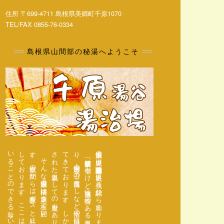
住所 〒699-4711 島根県美郷町千原1070
TEL/FAX 0855-76-0334
島根県山間部の秘湯へようこそ
。
千原温泉の歴史は明治十八年「温泉宿設置」と沢谷史に残る記録から始まります。