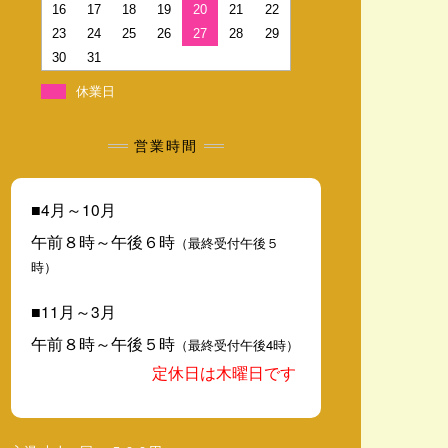
16
17
18
19
20
21
22
23
24
25
26
27
28
29
30
31
休業日
営業時間
■4月～10月
午前８時～午後６時
（最終受付午後５
時）
■11月～3月
午前８時～午後５時
（最終受付午後4時）
定休日は木曜日です