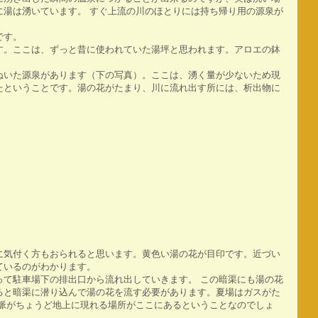
に湯は湧いています。 すぐ上流の川のほとりには持ち帰り用の源泉が
です。
す。ここは、ずっと昔に使われていた湯坪と思われます。アロエの鉢
いた源泉があります（下の写真）。ここは、湧く量が少ないため現
たということです。湯の花がたまり、川に流れ出す所には、析出物に
に気付く方もおられると思います。黄色い湯の花が目印です。近づい
ているのがわかります。
て駐車場下の排出口から流れ出していきます。 この暗渠にも湯の花
ると暗渠に潜り込んで湯の花を流す必要があります。夏場はガスがた
水脈がちょうど地上に現れる場所がここにあるということなのでしょ