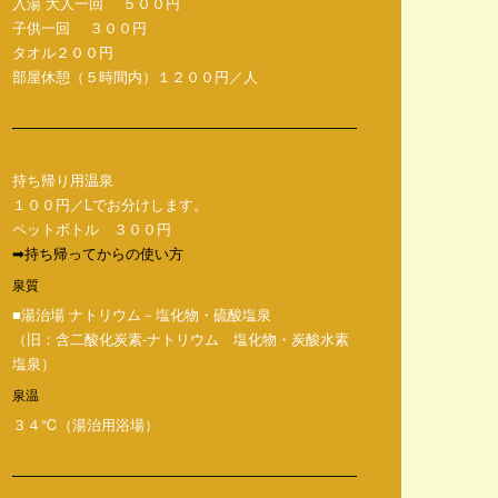
入湯 大人一回 ５００円
子供一回 ３００円
タオル２００円
部屋休憩（５時間内）１２００円／人
持ち帰り用温泉
１００円／Lでお分けします。
ペットボトル ３００円
➡持ち帰ってからの使い方
泉質
■湯治場 ナトリウム－塩化物・硫酸塩泉
（旧：含二酸化炭素-ナトリウム 塩化物・炭酸水素
塩泉）
泉温
３４℃（湯治用浴場）