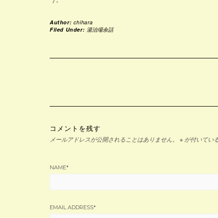
Author:
chihara
Filed Under:
湯治場余話
コメントを残す
メールアドレスが公開されることはありません。
※
が付いてい
NAME
*
EMAIL ADDRESS
*