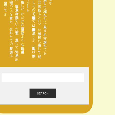
そ
ん
な
千原温泉の
浴槽は
泉源を
板で
囲い
、
底板を
し
い
た
だ
け
の
温泉の
原点の
よ
う
な
原始的な
浴槽で
す
。
底板の
間か
ら
は
炭酸ガ
ス
と
共に
、
豊富な
成分を
含み
永年眠っ
て
い
た
地下水が
、
温泉と
し
て
地上に
湧き
出
し
て
お
り
ま
す
。
こ
こ
は
地球の
パ
ワ
ーを
蓄え
た
、
生ま
れ
た
て
の
新鮮な
源泉に
は
い
る
こ
と
の
で
き
る
珍し
い
温泉な
の
で
す
。
開湯依頼「切り
傷・や
け
ど
・皮膚病」に
特攻の
あ
る
温泉と
し
て
地域の
人た
ち
に
親し
ま
れ
守り
継が
れ
て
お
り
、
節分・土用の
丑の
日・泥落と
し
な
ど
生活の
節目に
は
入湯に
訪れ
る
と
い
っ
た
地域に
根付い
た
温泉と
し
て
続い
て
き
て
お
り
ま
す
。
し
か
し
そ
の
一方で
昭和五十年代前半ま
で
は
湯治療養専門の
風呂と
し
て
、
一般客に
は
閉ざ
さ
れ
た
温泉と
し
て
の
歴史も
あ
り
ま
し
た
SEARCH